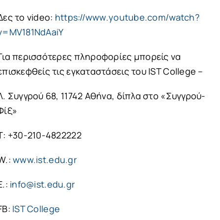
Δες το video:
https://www.youtube.com/watch?
v=MV181NdAaiY
Για περισσότερες πληροφορίες μπορείς να
επισκεφθείς τις εγκαταστάσεις του IST College –
Λ. Συγγρού 68, 11742 Αθήνα, δίπλα στο «Συγγρού-
Φίξ»
Τ: +30-210-4822222
W.:
www.ist.edu.gr
E.:
info@ist.edu.gr
FB:
IST College