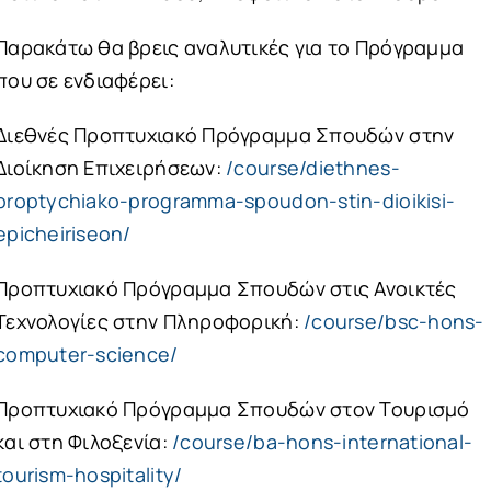
Παρακάτω θα βρεις αναλυτικές για το Πρόγραμμα
που σε ενδιαφέρει:
Διεθνές Προπτυχιακό Πρόγραμμα Σπουδών στην
Διοίκηση Επιχειρήσεων:
/course/diethnes-
proptychiako-programma-spoudon-stin-dioikisi-
epicheiriseon/
Προπτυχιακό Πρόγραμμα Σπουδών στις Ανοικτές
Τεχνολογίες στην Πληροφορική:
/course/bsc-hons-
computer-science/
Προπτυχιακό Πρόγραμμα Σπουδών στον Τουρισμό
και στη Φιλοξενία:
/course/ba-hons-international-
tourism-hospitality/