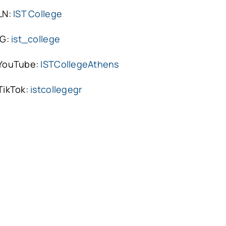
LN:
IST College
IG:
ist_college
YouTube:
ISTCollegeAthens
TikTok:
istcollegegr