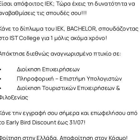
Είσαι απόφοιτος ΙΕΚ; Τώρα έχεις τη δυνατότητα να
αναβαθμίσεις τις σπουδές σου!!!
Κάνε το δίπλωμα του ΙΕΚ, BACHELOR, σπουδάζοντας
στο IST College για 1 μόλις ακόμα χρόνο!
Απόκτησε διεθνώς αναγνωρισμένο πτυχίο σε:
• Διοίκηση Επιχειρήσεων
• Πληροφορική – Επιστήμη Υπολογιστών
• Διοίκηση Τουριστικών Επιχειρήσεων &
Φιλοξενίας
Κάνε την εγγραφή σου σήμερα και επωφελήσου από
το Early Bird Discount έως 31/07!
Φοίτηση στην Ελλάδα, Αποφοίτηση στον Κόσμο!