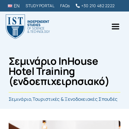
Skip
EN
STUDY PORTAL
FAQs
+30 210 482 2222
to
content
Toggl
Naviga
IST College
Σεμινάριο InHouse
ΠΡΟΠΤΥΧΙΑΚΑ & ΜΕΤΑΠΤΥΧΙΑΚΑ
Hotel Training
(ενδοεπιχειρησιακό)
DIPLOMAS & ΣΕΜΙΝΑΡΙΑ
Σεμινάριο
,
Τουριστικές & Ξενοδοχειακές Σπουδές
ΣΠΟΥΔΑΣΕ ΣΤΗΝ ΕΛΛΑΔΑ
ΕΠΙΚΟΙΝΩΝΙΑ