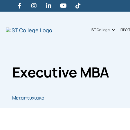
Skip
to
content
IST College
ΠΡΟΠ
Executive MBA
Μεταπτυχιακό