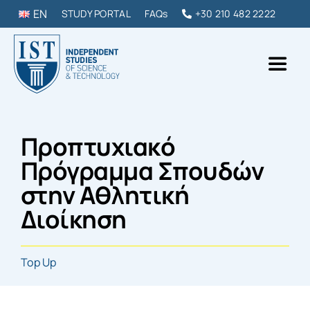
Skip
EN
STUDY PORTAL
FAQs
+30 210 482 2222
to
content
Toggl
Naviga
IST College
Προπτυχιακό
ΠΡΟΠΤΥΧΙΑΚΑ & ΜΕΤΑΠΤΥΧΙΑΚΑ
Πρόγραμμα Σπουδών
στην Αθλητική
DIPLOMAS & ΣΕΜΙΝΑΡΙΑ
Διοίκηση
ΣΠΟΥΔΑΣΕ ΣΤΗΝ ΕΛΛΑΔΑ
Top Up
ΕΠΙΚΟΙΝΩΝΙΑ