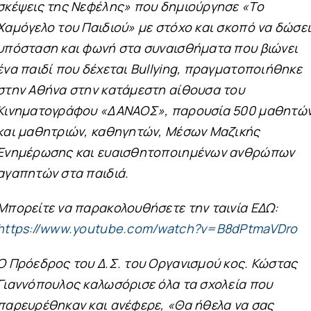
σκέψεις της Νεφέλης» που δημιούργησε «Το
Χαμόγελο του Παιδιού» με στόχο και σκοπό να δώσε
υπόσταση και φωνή στα συναισθήματα που βιώνει
ένα παιδί που δέχεται Bullying, πραγματοποιήθηκε
στην Αθήνα στην κατάμεστη αίθουσα του
Κινηματογράφου «ΔΑΝΑΟΣ», παρουσία 500 μαθητώ
και μαθητριών, καθηγητών, Μέσων Μαζικής
Ενημέρωσης και ευαισθητοποιημένων ανθρώπων
αγαπητών στα παιδιά.
Μπορείτε να παρακολουθήσετε την ταινία ΕΔΩ:
https://www.youtube.com/watch?v=B8dPtmaVDro
Ο Πρόεδρος του Δ.Σ. του Οργανισμού κος. Κώστας
Γιαννόπουλος καλωσόρισε όλα τα σχολεία που
παρευρέθηκαν και ανέφερε, «Θα ήθελα να σας