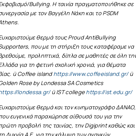
Εκφοβισμό/Bullying. Η ταινία πραγματοποιήθηκε σε
συνεργασία με τον Βαγγέλη Νάκη και το PSDM
Athens.
Ευχαριστούμε θερμά τους Proud AntiBullying
Supporters, που με τη στήριξη τους καταφέραμε να
βρεθούμε, προληπτικά, δίπλα σε μαθητές σε όλη τη
Ελλάδα για τη φετινή σχολική χρονιά, για θέματα
βίας. ü Coffee island
https://www.coffeeisland.gr/
ü
Golden Rose by Londessa SA Cosmetics
https://londessa.gr/
ü IST college
https://ist.edu.gr/
Ευχαριστούμε θερμά και τον κινηματογράφο ΔΑΝΑΟ,
που ευγενικά παραχώρησε αίθουσά του για την
πρώτη προβολή της ταινίας, την Digiprint καθώς και
τη Λυχνία Α.Ε. για την κάλυψη των αναγκών