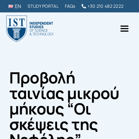
Skip
EN
STUDY PORTAL
FAQs
+30 210 482 2222
to
content
Toggl
Naviga
IST College
Προβολή
ΠΡΟΠΤΥΧΙΑΚΑ & ΜΕΤΑΠΤΥΧΙΑΚΑ
ταινίας μικρού
DIPLOMAS & ΣΕΜΙΝΑΡΙΑ
μήκους “Οι
ΣΠΟΥΔΑΣΕ ΣΤΗΝ ΕΛΛΑΔΑ
σκέψεις της
ΕΠΙΚΟΙΝΩΝΙΑ