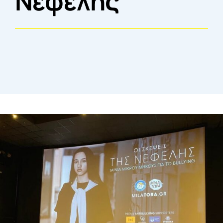
Νεφέλης”