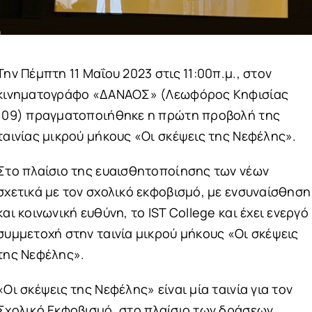
Την Πέμπτη 11 Μαΐου 2023 στις 11:00π.μ., στον
κινηματογράφο «ΔΑΝΑΟΣ» (Λεωφόρος Κηφισίας
109) πραγματοποιήθηκε η πρώτη προβολή της
ταινίας μικρού μήκους «Οι σκέψεις της Νεφέλης».
Στο πλαίσιο της ευαισθητοποίησης των νέων
σχετικά με τον σχολικό εκφοβισμό, με ενσυναίσθηση
και κοινωνική ευθύνη, τo ΙST College και έχει ενεργό
συμμετοχή στην ταινία μικρού μήκους «Οι σκέψεις
της Νεφέλης».
«Οι σκέψεις της Νεφέλης» είναι μία ταινία για τον
Σχολικό Εκφοβισμό, στο πλαίσιο των δράσεων