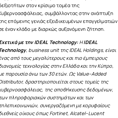
δεξιοτήτων στον κρίσιμο τομέα της
Κυβερνοασφάλειας, συμβάλλοντας στην ανάπτυξη
της επόμενης γενιάς εξειδικευμένων επαγγελματιών
σε έναν κλάδο με διαρκώς αυξανόμενη ζήτηση.
Σχετικά με την
IDEAL
Technology
:
Η
IDEAL
Technology
,
business
unit
της
IDEAL
Holdings
, είναι
ένας από τους μεγαλύτερους και πιο έμπειρους
διανομείς τεχνολογίας στην Ελλάδα και την Κύπρο,
με παρουσία άνω των 30 ετών. Ως
Value
–
Added
Distributor
, δραστηριοποιείται στους τομείς της
κυβερνοασφάλειας, της αποθήκευσης δεδομένων,
των πληροφοριακών συστημάτων και των
τηλεπικοινωνιών, συνεργαζόμενη με κορυφαίους
διεθνείς οίκους όπως
Fortinet
,
Alcatel
–
Lucent