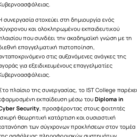
Κυβερνοασφάλειας.
Η συνεργασία στοχεύει στη δημιουργία ενός
σύγχρονου και ολοκληρωμένου εκπαιδευτικού
πλαισίου που συνδέει την ακαδημαϊκή γνώση με τη
διεθνή επαγγελματική πιστοποίηση,
ανταποκρινόμενο στις αυξανόμενες ανάγκες της
αγοράς για εξειδικευμένους επαγγελματίες
Κυβερνοασφάλειας.
Στο πλαίσιο της συνεργασίας, το IST College παρέχε
εφαρμοσμένη εκπαίδευση μέσω του
Diploma in
Cyber Security
, προσφέροντας στους φοιτητές
ισχυρή θεωρητική κατάρτιση και ουσιαστική
κατανόηση των σύγχρονων προκλήσεων στον τομέα
της ασφάλειας πληροφοριακών συστημάτων.