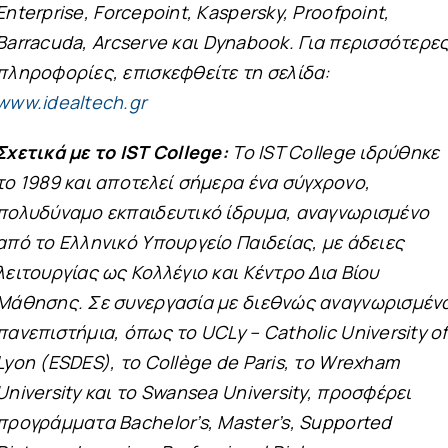
Enterprise
,
Forcepoint
,
Kaspersky
,
Proofpoint
,
Barracuda
,
Arcserve
και
Dynabook
. Για περισσότερε
πληροφορίες, επισκεφθείτε τη σελίδα:
www.idealtech.gr
Σχετικά με το
IST
College
:
Το IST College ιδρύθηκε
το 1989 και αποτελεί σήμερα ένα σύγχρονο,
πολυδύναμο εκπαιδευτικό ίδρυμα, αναγνωρισμένο
από το Ελληνικό Υπουργείο Παιδείας, με άδειες
λειτουργίας ως Κολλέγιο και Κέντρο Δια Βίου
Μάθησης. Σε συνεργασία με διεθνώς αναγνωρισμέν
πανεπιστήμια, όπως το UCLy – Catholic University of
Lyon (ESDES), το Collège de Paris, το Wrexham
University και το Swansea University, προσφέρει
προγράμματα Bachelor’s, Master’s, Supported