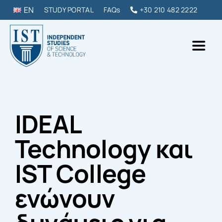
Skip
EN
STUDY PORTAL
FAQs
+30 210 482 2222
to
content
Toggl
Naviga
IST College
IDEAL
ΠΡΟΠΤΥΧΙΑΚΑ & ΜΕΤΑΠΤΥΧΙΑΚΑ
Technology και
DIPLOMAS & ΣΕΜΙΝΑΡΙΑ
IST College
ΣΠΟΥΔΑΣΕ ΣΤΗΝ ΕΛΛΑΔΑ
ενώνουν
ΕΠΙΚΟΙΝΩΝΙΑ