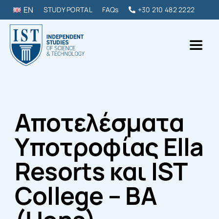
Skip
EN
STUDY PORTAL
FAQs
+30 210 482 2222
to
content
Toggl
Naviga
IST College
Αποτελέσματα
ΠΡΟΠΤΥΧΙΑΚΑ & ΜΕΤΑΠΤΥΧΙΑΚΑ
Υποτροφίας Ella
DIPLOMAS & ΣΕΜΙΝΑΡΙΑ
Resorts και IST
ΣΠΟΥΔΑΣΕ ΣΤΗΝ ΕΛΛΑΔΑ
College – BA
ΕΠΙΚΟΙΝΩΝΙΑ