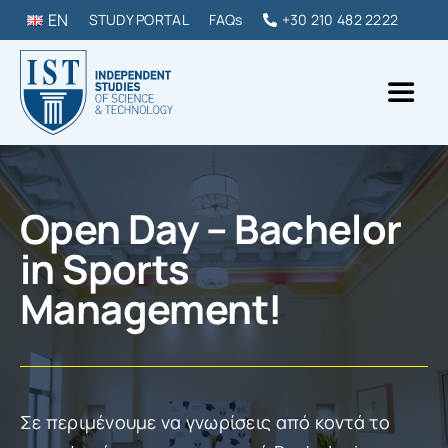
Skip
EN
STUDY PORTAL
FAQs
+30 210 482 2222
to
content
Toggl
Naviga
IST College
Open Day – Bachelor
ΠΡΟΠΤΥΧΙΑΚΑ & ΜΕΤΑΠΤΥΧΙΑΚΑ
in Sports
Management!
DIPLOMAS & ΣΕΜΙΝΑΡΙΑ
ΣΠΟΥΔΑΣΕ ΣΤΗΝ ΕΛΛΑΔΑ
Σε περιμένουμε να γνωρίσεις από κοντά τo
ΕΠΙΚΟΙΝΩΝΙΑ