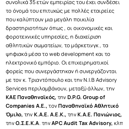
συνολικά 35 ετών εμπειρίας του έχει συνδέσει
το όνομά του επιτυχώς με πολλές εταιρείες
που καλύπτουν μια μεγάλη ποικιλία
δραστηριοτήτων όπως , οι οικονομικές και
φοροτεχνικές υπηρεσίες, η διαχείριση
αθλητικών σωματείων, το μάρκετινγκ , τα
ψηφιακά μέσα το web development και το
ηλεκτρονικό εμπόριο. Οι επιχειρηματικοί
φορείς που συνεργάστηκαν ή συνεργάζονται
με τον κ. Τριαντόπουλο και την N.I.B Advisory
Services περιλαμβάνουν, μεταξύ άλλων, την
ΚΑΕ Παναθηναϊκός,
την
D.P.G. Group of
Companies A.E.,
τον
Παναθηναϊκό Αθλητικό
Όμιλο,
την
Κ.Α.Ε. Α.Ε.Κ.,
την
Κ.Α.Ε. Πανιώνιος,
την
Ο.Σ.Ε.Κ.Α
. την
APC Audit Tax Advisory,
κλπ