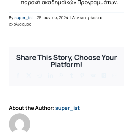
παροχή ακαδημαϊκών Προγραμμάτων.
By
super_ist
|
25 Ιουνίου, 2024
|
Δεν επιτρέπεται
στο
σχολιασμός
2012
Share This Story, Choose Your
Platform!
Facebook
X
Reddit
LinkedIn
WhatsApp
Tumblr
Pinterest
Vk
Xing
Email
About the Author:
super_ist