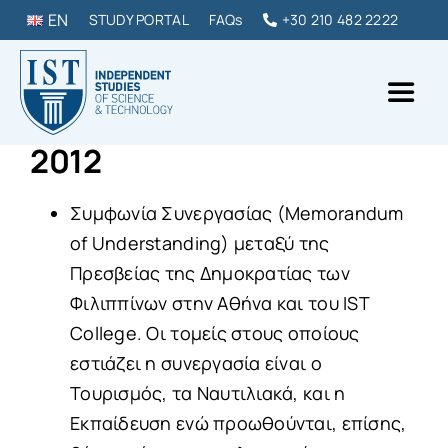
Skip
EN
STUDY PORTAL
FAQs
+30 210 482 2222
to
content
Toggl
Naviga
2012
IST College
Συμφωνία Συνεργασίας (Memorandum
ΠΡΟΠΤΥΧΙΑΚΑ & ΜΕΤΑΠΤΥΧΙΑΚΑ
of Understanding) μεταξύ της
Πρεσβείας της Δημοκρατίας των
DIPLOMAS & ΣΕΜΙΝΑΡΙΑ
Φιλιππίνων στην Αθήνα και του IST
College. Οι τομείς στους οποίους
εστιάζει η συνεργασία είναι ο
ΣΠΟΥΔΑΣΕ ΣΤΗΝ ΕΛΛΑΔΑ
Τουρισμός, τα Ναυτιλιακά, και η
Εκπαίδευση ενώ προωθούνται, επίσης,
ΕΠΙΚΟΙΝΩΝΙΑ